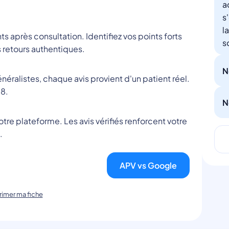
a
s
l
nts après consultation. Identifiez vos points forts
s
 retours authentiques.
N
éralistes, chaque avis provient d'un patient réel.
8.
N
tre plateforme. Les avis vérifiés renforcent votre
.
APV vs Google
imer ma fiche