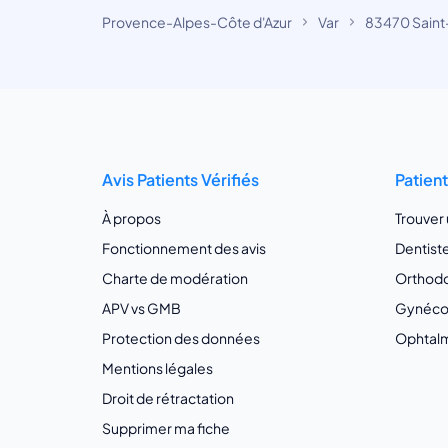
Provence-Alpes-Côte d'Azur
Var
83470 Saint
Avis Patients Vérifiés
Patien
À propos
Trouver
Fonctionnement des avis
Dentist
Charte de modération
Orthodo
APV vs GMB
Gynécol
Protection des données
Ophtalm
Mentions légales
Droit de rétractation
Supprimer ma fiche