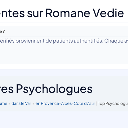
entes sur Romane Vedie
e ?
 Vérifiés proviennent de patients authentifiés. Chaque av
res Psychologues
aume
•
dans le Var
•
en Provence-Alpes-Côte d'Azur
|
Top Psychologu