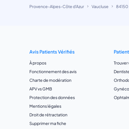
Provence-Alpes-Côte d'Azur
Vaucluse
84150 
Avis Patients Vérifiés
Patien
À propos
Trouver
Fonctionnement des avis
Dentist
Charte de modération
Orthodo
APV vs GMB
Gynécol
Protection des données
Ophtalm
Mentions légales
Droit de rétractation
Supprimer ma fiche