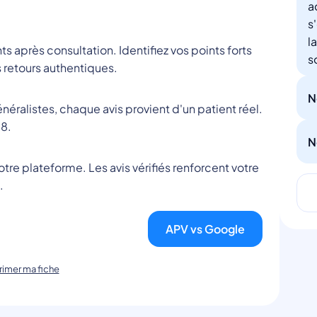
a
s
l
nts après consultation. Identifiez vos points forts
s
 retours authentiques.
N
éralistes, chaque avis provient d'un patient réel.
8.
N
tre plateforme. Les avis vérifiés renforcent votre
.
APV vs Google
imer ma fiche