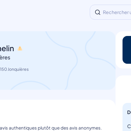
Rechercher un
elin
ères
150 Jonquières
D
C
s avis authentiques plutôt que des avis anonymes.