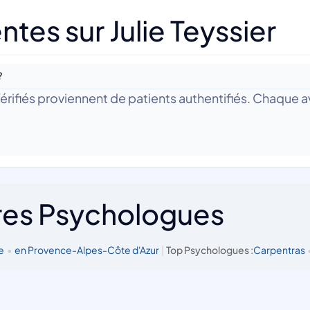
tes sur Julie Teyssier
?
 Vérifiés proviennent de patients authentifiés. Chaque av
res Psychologues
e
•
en Provence-Alpes-Côte d'Azur
|
Top Psychologues :
Carpentras