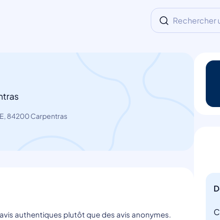
Rechercher un
ntras
RE, 84200 Carpentras
D
C
s avis authentiques plutôt que des avis anonymes.