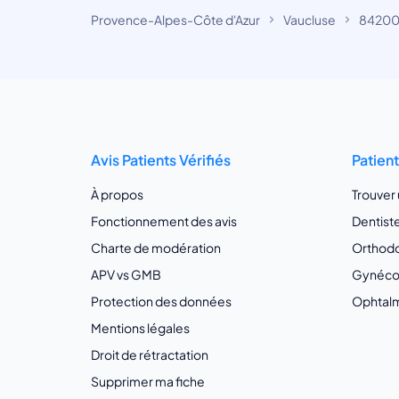
Provence-Alpes-Côte d'Azur
Vaucluse
84200
Avis Patients Vérifiés
Patien
À propos
Trouver
Fonctionnement des avis
Dentist
Charte de modération
Orthodo
APV vs GMB
Gynécol
Protection des données
Ophtalm
Mentions légales
Droit de rétractation
Supprimer ma fiche