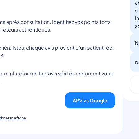
a
s
l
nts après consultation. Identifiez vos points forts
s
 retours authentiques.
N
éralistes, chaque avis provient d'un patient réel.
8.
N
tre plateforme. Les avis vérifiés renforcent votre
.
APV vs Google
imer ma fiche