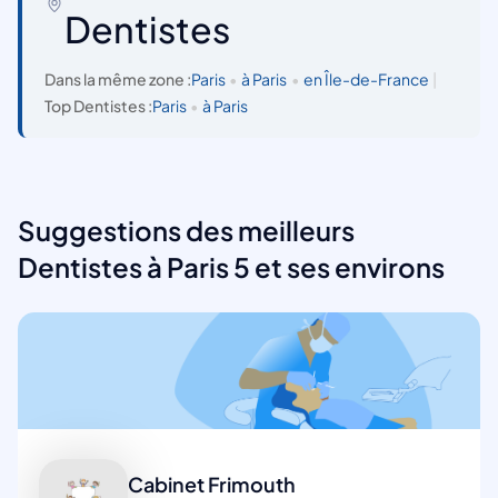
Dentistes
Dans la même zone :
Paris
•
à Paris
•
en Île-de-France
|
Top Dentistes :
Paris
•
à Paris
Suggestions des meilleurs
Dentistes à Paris 5 et ses environs
Cabinet Frimouth