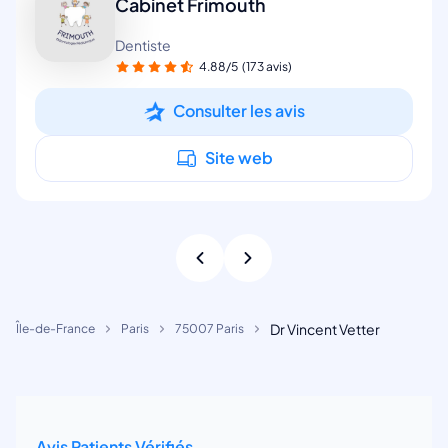
Cabinet Frimouth
Dentiste
4.88/5
(173 avis)
Consulter les avis
Site web
Dr Vincent Vetter
Île-de-France
Paris
75007 Paris
Avis Patients Vérifiés