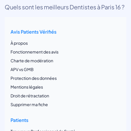
Quels sont les meilleurs Dentistes à Paris 16 ?
Avis Patients Vérifiés
À propos
Fonctionnement des avis
Charte de modération
APV vs GMB
Protection des données
Mentions légales
Droit de rétractation
Supprimer ma fiche
Patients