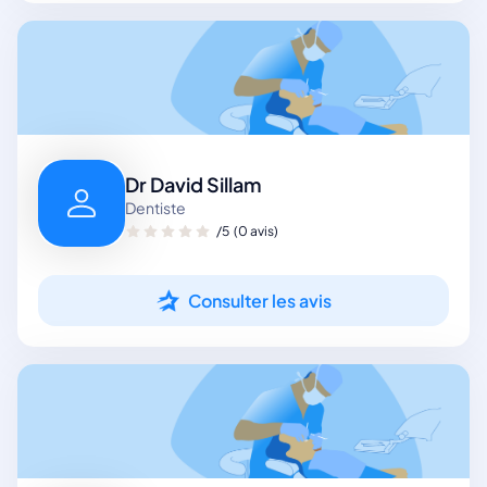
Dr David Sillam
Dentiste
/5
(0 avis)
Consulter les avis