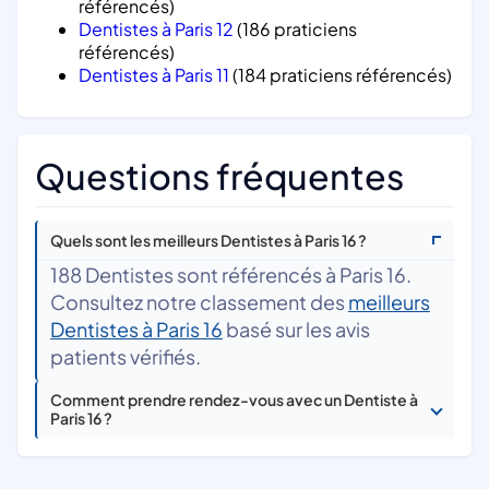
référencés)
Dentistes à Paris 12
(186 praticiens
référencés)
Dentistes à Paris 11
(184 praticiens référencés)
Questions fréquentes
Quels sont les meilleurs Dentistes à Paris 16 ?
188 Dentistes sont référencés à Paris 16.
Consultez notre classement des
meilleurs
Dentistes à Paris 16
basé sur les avis
patients vérifiés.
Comment prendre rendez-vous avec un Dentiste à
Paris 16 ?