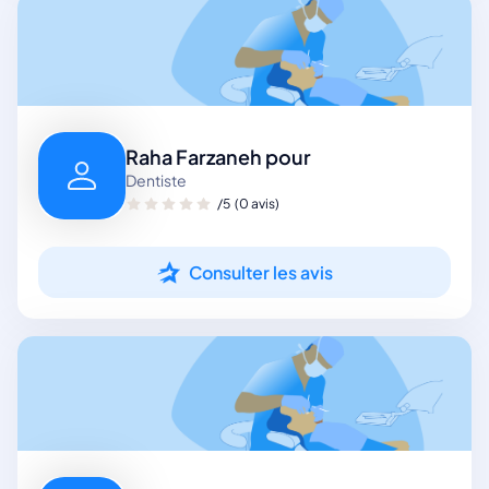
Raha Farzaneh pour
Dentiste
/5
(0 avis)
Consulter les avis