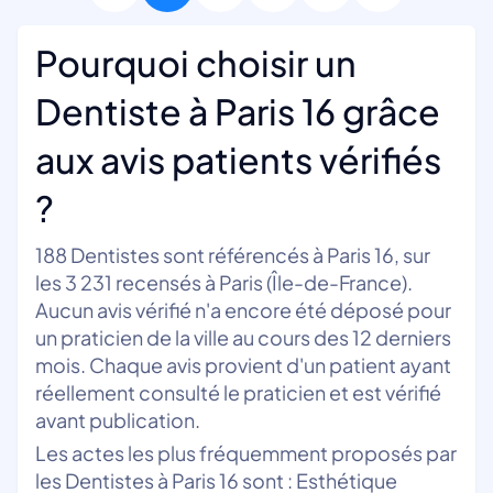
Pourquoi choisir un
Dentiste à Paris 16 grâce
aux avis patients vérifiés
?
188 Dentistes sont référencés à Paris 16, sur
les 3 231 recensés à Paris (Île-de-France).
Aucun avis vérifié n'a encore été déposé pour
un praticien de la ville au cours des 12 derniers
mois. Chaque avis provient d'un patient ayant
réellement consulté le praticien et est vérifié
avant publication.
Les actes les plus fréquemment proposés par
les Dentistes à Paris 16 sont : Esthétique