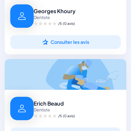
Georges Khoury
Dentiste
/5
(0 avis)
Consulter les avis
Erich Beaud
Dentiste
/5
(0 avis)