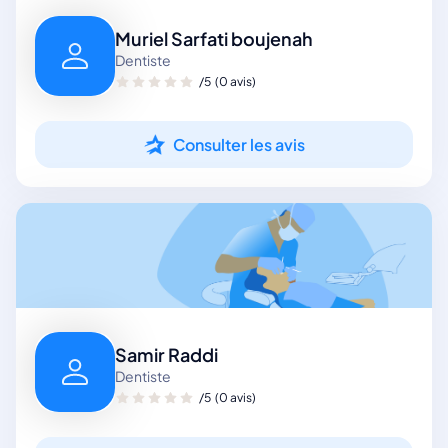
Muriel Sarfati boujenah
Dentiste
/5
(0 avis)
Consulter les avis
Samir Raddi
Dentiste
/5
(0 avis)