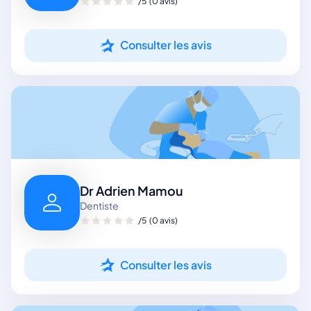
/5
(0 avis)
Consulter les avis
Dr Adrien Mamou
Dentiste
/5
(0 avis)
Consulter les avis