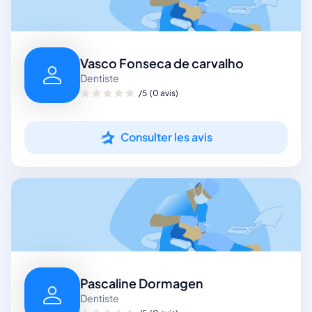
Vasco Fonseca de carvalho
Dentiste
/5
(0 avis)
Consulter les avis
Pascaline Dormagen
Dentiste