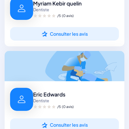
Myriam Kebir quelin
Dentiste
/5
(0 avis)
Consulter les avis
Eric Edwards
Dentiste
/5
(0 avis)
Consulter les avis