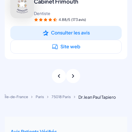
Cabinet Frimouth
Dentiste
4.88/5
(173 avis)
Consulter les avis
Site web
Dr Jean Paul Tapiero
Île-de-France
Paris
75018 Paris
Avis Patients Vérifiés