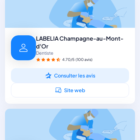
LABELIA Champagne-au-Mont-
d'Or
Dentiste
4.70/5
(100 avis)
Consulter les avis
Site web