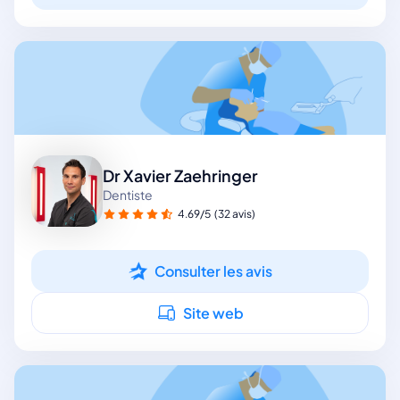
Dr Xavier Zaehringer
Dentiste
4.69/5
(32 avis)
Consulter les avis
Site web