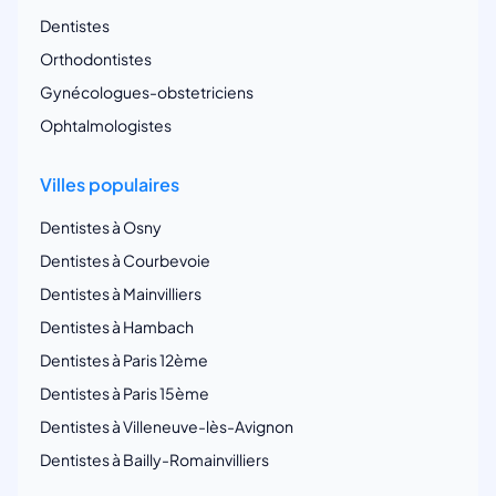
Dentistes
Orthodontistes
Gynécologues-obstetriciens
Ophtalmologistes
Villes populaires
Dentistes à Osny
Dentistes à Courbevoie
Dentistes à Mainvilliers
Dentistes à Hambach
Dentistes à Paris 12ème
Dentistes à Paris 15ème
Dentistes à Villeneuve-lès-Avignon
Dentistes à Bailly-Romainvilliers