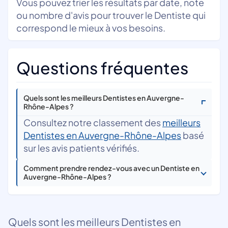
Vous pouvez trier les résultats par date, note
ou nombre d'avis pour trouver le Dentiste qui
correspond le mieux à vos besoins.
Questions fréquentes
Quels sont les meilleurs Dentistes en Auvergne-
Rhône-Alpes ?
Consultez notre classement des
meilleurs
Dentistes en Auvergne-Rhône-Alpes
basé
sur les avis patients vérifiés.
Comment prendre rendez-vous avec un Dentiste en
Auvergne-Rhône-Alpes ?
Quels sont les meilleurs Dentistes en