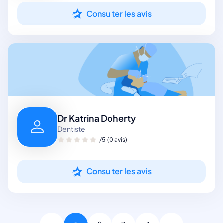
Consulter les avis
Dr Katrina Doherty
Dentiste
/5
(0 avis)
Consulter les avis