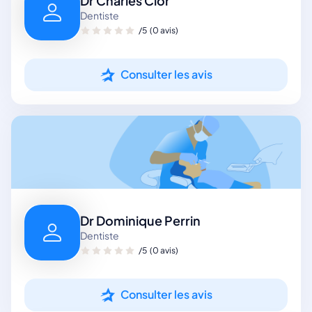
Dr Charles Clor
Dentiste
/5
(0 avis)
Consulter les avis
Dr Dominique Perrin
Dentiste
/5
(0 avis)
Consulter les avis