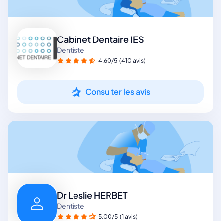
Cabinet Dentaire IES
Dentiste
4.60/5
(410 avis)
Consulter les avis
Dr Leslie HERBET
Dentiste
5.00/5
(1 avis)