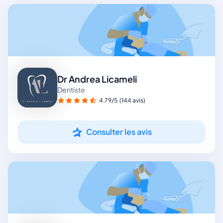
Dr Andrea Licameli
Dentiste
4.79/5
(144 avis)
Consulter les avis