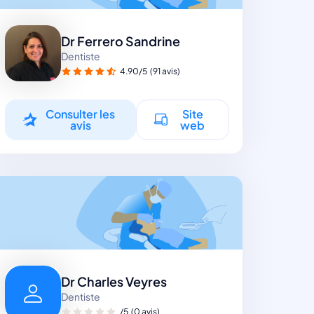
Dr Ferrero Sandrine
Dentiste
4.90/5
(91 avis)
Consulter les
Site
avis
web
Dr Charles Veyres
Dentiste
/5
(0 avis)