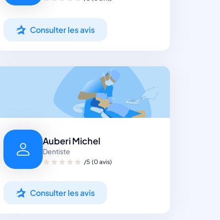
Consulter les avis
Auberi Michel
Dentiste
/5
(0 avis)
Consulter les avis