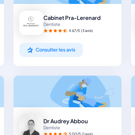
Cabinet Pra-Lerenard
Dentiste
4.67/5
(3 avis)
Consulter les avis
Dr Audrey Abbou
Dentiste
5.00/5
(1 avis)