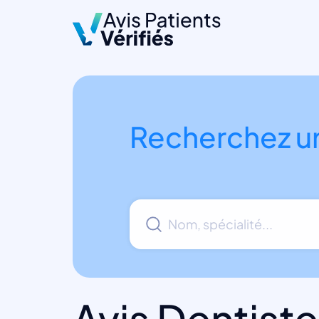
Recherchez u
Avis Dentist