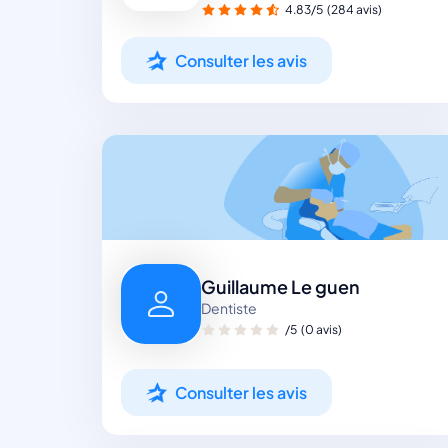
4.83/5
(284 avis)
Consulter les avis
Guillaume Le guen
Dentiste
/5
(0 avis)
Consulter les avis