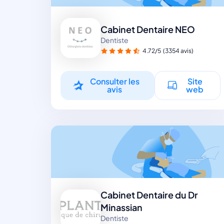
Cabinet Dentaire NEO
Dentiste
4.72/5
(3354 avis)
Consulter les
Site
avis
web
Cabinet Dentaire du Dr
Minassian
Dentiste