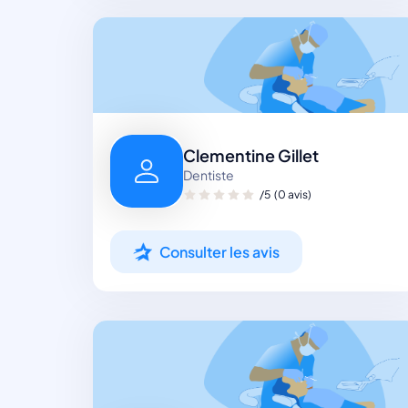
Clementine Gillet
Dentiste
/5
(0 avis)
Consulter les avis