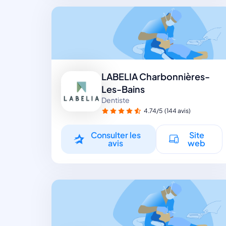
LABELIA Charbonnières-
Les-Bains
Dentiste
4.74/5
(144 avis)
Consulter les
Site
avis
web