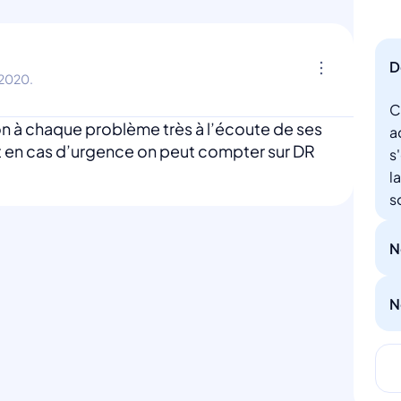
D
 2020.
C
on à chaque problème très à l’écoute de ses
a
et en cas d’urgence on peut compter sur DR
s
l
s
N
N