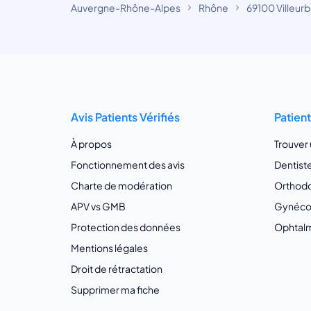
Auvergne-Rhône-Alpes
Rhône
69100 Villeur
Avis Patients Vérifiés
Patien
À propos
Trouver
Fonctionnement des avis
Dentist
Charte de modération
Orthodo
APV vs GMB
Gynécol
Protection des données
Ophtalm
Mentions légales
Droit de rétractation
Supprimer ma fiche